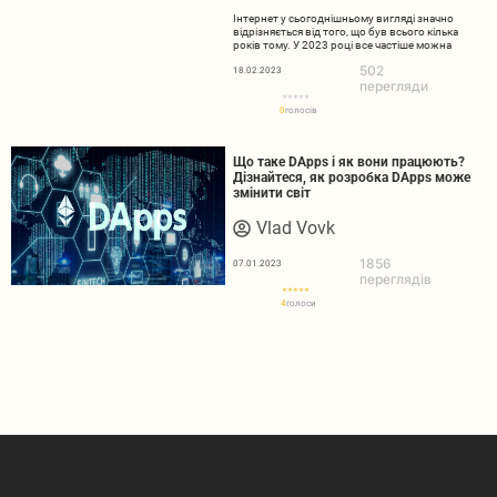
Інтернет у сьогоднішньому вигляді значно
відрізняється від того, що був всього кілька
років тому. У 2023 році все частіше можна
502
18.02.2023
перегляди
0
голосів
Що таке DApps і як вони працюють?
Дізнайтеся, як розробка DApps може
змінити світ
Vlad Vovk
1856
07.01.2023
переглядів
4
голоси