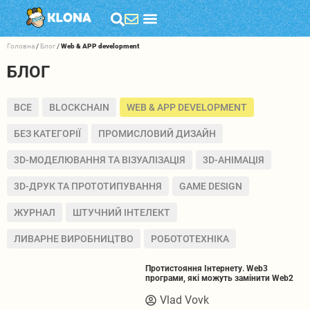
Головна
/
Блог
/
Web & APP development
БЛОГ
ВСЕ
BLOCKCHAIN
WEB & APP DEVELOPMENT
БЕЗ КАТЕГОРІЇ
ПРОМИСЛОВИЙ ДИЗАЙН
3D-МОДЕЛЮВАННЯ ТА ВІЗУАЛІЗАЦІЯ
3D-АНІМАЦІЯ
3D-ДРУК ТА ПРОТОТИПУВАННЯ
GAME DESIGN
ЖУРНАЛ
ШТУЧНИЙ ІНТЕЛЕКТ
ЛИВАРНЕ ВИРОБНИЦТВО
РОБОТОТЕХНІКА
Протистояння Інтернету. Web3
програми, які можуть замінити Web2
Vlad Vovk