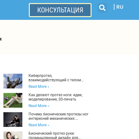
| RU
КОНСУЛЬТАЦИЯ
и
Киберпротез,
взаимодействующий с телом
через нейроинтерфейс:
Read More »
промышленный дизайн
Как делают протез ноги: идеи,
моделирование, 3D-печать
Read More »
Почему бионические протезы ног
интересней механических:
промышленный дизайн
Read More »
Бионический протез руки:
промышленный дизайн для