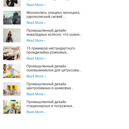
полноценной жизни
Read More »
Моноколесо, уницикл, моноцикл,
одноколесный сигвей:
промышленный дизайн и
Read More »
причины успеха
Промышленный дизайн
инвалидных колясок: что нужно
учесть
Read More »
15 примеров нестандартного
промдизайна рожковых
кофеварок
Read More »
Промышленный дизайн
соковыжималок для цитрусовых:
жмем до последней капли
Read More »
Промышленный дизайн
центробежных и шнековых
соковыжималок: как
Read More »
спроектировать ту, что станет
любимой
Промышленный дизайн
стационарных и погружных
блендеров для здоровья и
Read More »
счастья