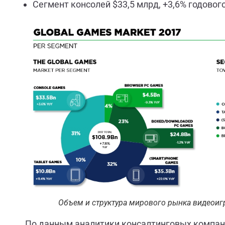
Сегмент консолей $33,5 млрд, +3,6% годовог
Объем и структура мирового рынка видеоигр
По данным аналитики консалтинговых компан