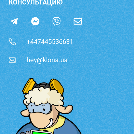
КОНСУЛЬТАЦИЮ
+447445536631
hey@klona.ua