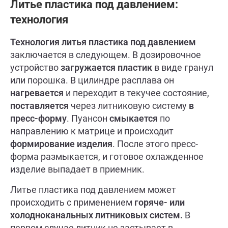
Литье пластика под давлением:
технология
Технология литья пластика под
давлением
заключается в следующем. В дозировочное
устройство
загружается пластик
в виде гранул
или порошка. В цилиндре расплава он
нагревается
и переходит в текучее состояние,
поставляется
через литниковую систему
в
пресс-форму
. Пуансон
смыкается
по
направлению к матрице и происходит
формирование изделия
. После этого пресс-
форма размыкается, и готовое охлажденное
изделие выпадает в приемник.
Литье пластика под давлением может
происходить с применением
горяче- или
холодноканальных литниковых систем.
В
первом случае литник не застывает в