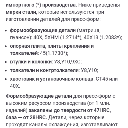
импортного
(*)
производства
. Ниже приведены
марки стали
, которые используются при
изготовлении деталей для пресс-форм:
формообразующие детали
(матрица,
пуансон): 40Х, 5ХНМ (1.2714*), 40Х13 (1.2083*);
опорная плита, плиты крепления и
толкателей
: 45(1.1730*);
втулки и колонки
: У8,У10,9ХС;
толкатели и контртолкатели
: У8,У10;
хвостовик и установочные кольца
: СТ45 или
40Х.
Формообразующие детали
для пресс-форм с
высоким ресурсом производства (от 1 млн.
изделий)
закалены до твердости от 47HRC,
база — от 28HRC.
Детали, через которые
проходят каналы охлаждения, изготавливают