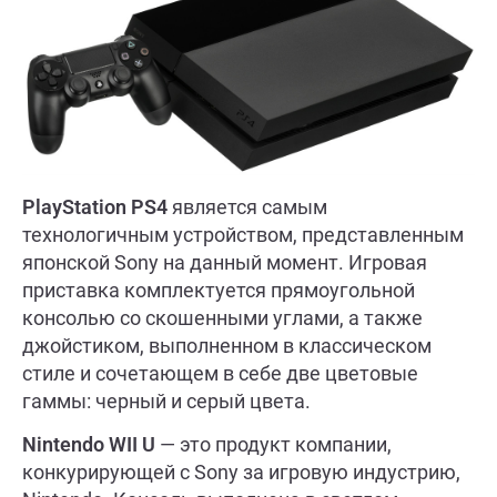
PlayStation PS4
является самым
технологичным устройством, представленным
японской Sony на данный момент. Игровая
приставка комплектуется прямоугольной
консолью со скошенными углами, а также
джойстиком, выполненном в классическом
стиле и сочетающем в себе две цветовые
гаммы: черный и серый цвета.
Nintendo WII U
— это продукт компании,
конкурирующей с Sony за игровую индустрию,