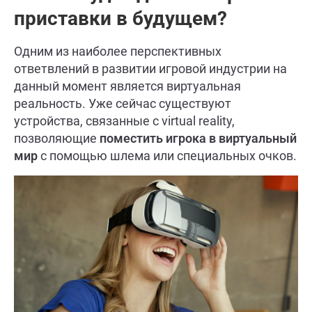
приставки в будущем?
Одним из наиболее перспективных
ответвлений в развитии игровой индустрии на
данный момент является виртуальная
реальность. Уже сейчас существуют
устройства, связанные с virtual reality,
позволяющие
поместить игрока в виртуальный
мир
с помощью шлема или специальных очков.