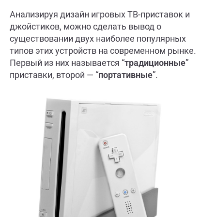
Анализируя дизайн игровых ТВ-приставок и
джойстиков, можно сделать вывод о
существовании двух наиболее популярных
типов этих устройств на современном рынке.
Первый из них называется “
традиционные
”
приставки, второй — “
портативные
”.