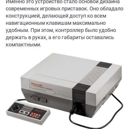
Именно это устройство стало основой дизайна
современных игровых приставок. Оно обладало
конструкцией, делающей доступ ко всем
навигационным клавишам максимально
удобным. При этом, контроллер было удобно
держать в руках, а его габариты оставались
компактными.