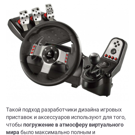
Такой подход разработчики дизайна игровых
приставок и аксессуаров используют для того,
чтобы
погружение в атмосферу виртуального
мира
было максимально полным и