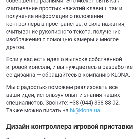
совершенно разными. Это может быть как
считывание простых нажатий клавиш, так и
получение информации о положении
контроллера в пространстве, о силе нажатия;
считывание рукописного текста, получение
изображения с помощью камеры и многое
другое.
Если у вас есть идея о выпуске собственной
игровой консоли, и вы нуждаетесь в разработке
ее дизайна — обращайтесь в компанию KLONA.
Мы с радостью поможем реализовать все
ваши идеи, используя опыт и знания наших
специалистов. Звоните: +38 (044) 338 88 02.
Также можно писать на
hi@klona.ua
Дизайн контроллера игровой приставки