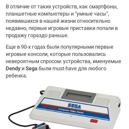
В отличие от таких устройств, как смартфоны,
планшетные компьютеры и “умные часы”,
появившихся в нашей жизни относительно
недавно, первые игровые приставки попали в
продажу гораздо раньше.
Еще в 90-х годах были популярными первые
игровые консоли, которые пользовались
невероятным спросом: устройства, именуе
мые
Dendy
и
Sega
были must-have для любого
ребенка.