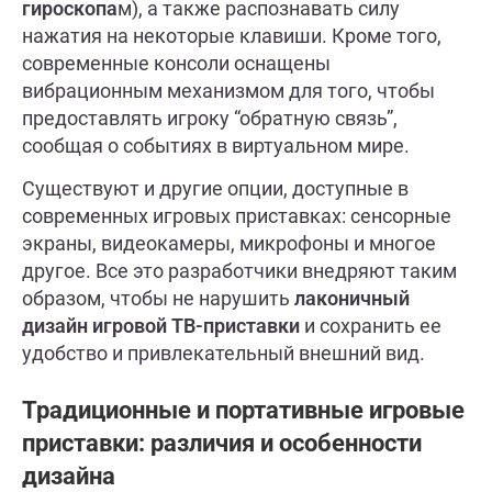
гироскопа
м), а также распознавать силу
нажатия на некоторые клавиши. Кроме того,
современные консоли оснащены
вибрационным механизмом для того, чтобы
предоставлять игроку “обратную связь”,
сообщая о событиях в виртуальном мире.
Существуют и другие опции, доступные в
современных игровых приставках: сенсорные
экраны, видеокамеры, микрофоны и многое
другое. Все это разработчики внедряют таким
образом, чтобы не нарушить
лаконичный
дизайн игровой ТВ-приставки
и сохранить ее
удобство и привлекательный внешний вид.
Традиционные и портативные игровые
приставки: различия и особенности
дизайна