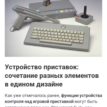
Устройство приставок:
сочетание разных элементов
в едином дизайне
Как уже отмечалось ранее,
функции устройства
контроля над игровой приставкой
могут быть