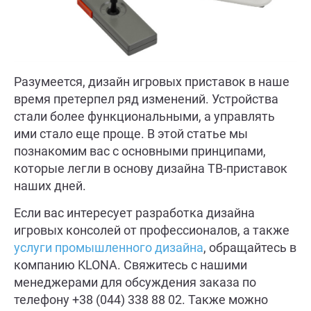
Разумеется, дизайн игровых приставок в наше
время претерпел ряд изменений. Устройства
стали более функциональными, а управлять
ими стало еще проще. В этой статье мы
познакомим вас с основными принципами,
которые легли в основу дизайна ТВ-приставок
наших дней.
Если вас интересует разработка дизайна
игровых консолей от профессионалов, а также
услуги промышленного дизайна
, обращайтесь в
компанию KLONA. Свяжитесь с нашими
менеджерами для обсуждения заказа по
телефону +38 (044) 338 88 02. Также можно