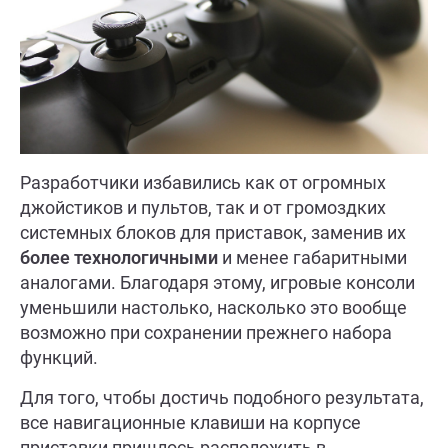
Разработчики избавились как от огромных
джойстиков и пультов, так и от громоздких
системных блоков для приставок, заменив их
более технологичными
и менее габаритными
аналогами. Благодаря этому, игровые консоли
уменьшили настолько, насколько это вообще
возможно при сохранении прежнего набора
функций.
Для того, чтобы достичь подобного результата,
все навигационные клавиши на корпусе
приставки пришлось расположить в