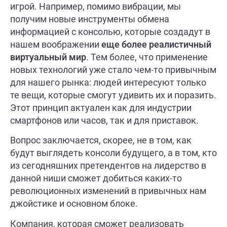
игрой. Например, помимо вибрации, мы
получим новые инструменты обмена
информацией с консолью, которые создадут в
нашем воображении
еще более реалистичный
виртуальный мир
. Тем более, что применение
новых технологий уже стало чем-то привычным
для нашего рынка: людей интересуют только
те вещи, которые смогут удивить их и поразить.
Этот принцип актуален как для индустрии
смартфонов или часов, так и для приставок.
Вопрос заключается, скорее, не в том, как
будут выглядеть консоли будущего, а в том, кто
из сегодняшних претендентов на лидерство в
данной ниши сможет добиться каких-то
революционных изменений в привычных нам
джойстике и основном блоке.
Компания, которая сможет реализовать