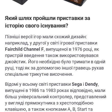
Який шлях пройшли приставки за
історію свого існування?
Пізніші версії ігор мали схожий дизайн:
наприклад, у другої у світі ігрової приставки
Fairchild Channel F
, випущеної в 1976 році, як
пристрій введення також використовувався
джойстик. Його необхідно було тримати в одній
руці, тоді як за допомогою іншої гравець рухав
спеціальне трикутне височення.
Відомі у всьому світі приставки
Sega
і
Dendy
,
випущені в 1986 та 1983 роках відповідно, мали
більш універсальний контролер, представлений
у вигляді прямокутника з хрестоподібною
клавішею, а також кнопками A, B, Start та