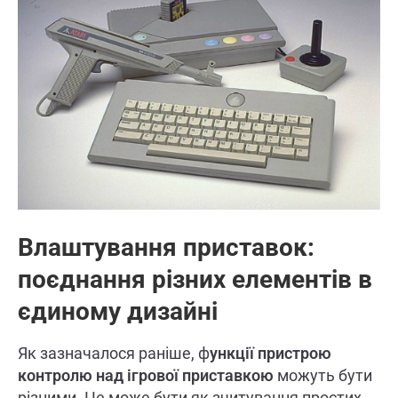
Влаштування приставок:
поєднання різних елементів в
єдиному дизайні
Як зазначалося раніше, ф
ункції пристрою
контролю над ігрової приставкою
можуть бути
різними. Це може бути як зчитування простих