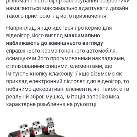
різноманітністю сфер застосування розробники
намагаються максимально адаптувати дизайн
такого пристрою під його призначення.
Наприклад, якщо йдеться про кермо для
відеоігор, його вигляд
максимально
наближають до зовнішнього вигляду
справжнього керма гоночного автомобіля,
оснащуючи його прогумованими накладками,
стилізованими спицями, елементами, що
імітують кнопку клаксону. Якщо візьмемо як
приклад електронний пістолет для відеоігор, то
побачимо декоративні елементи, які також є і в
реальній зброї: мушка, імітація запобіжника,
характерне різьблення на рукоятці.