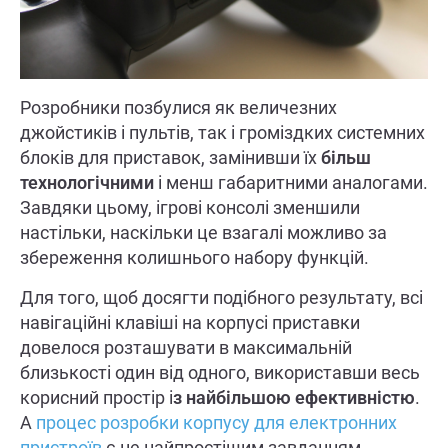
Розробники позбулися як величезних
джойстиків і пультів, так і громіздких системних
блоків для приставок, замінивши їх
більш
технологічними
і менш габаритними аналогами.
Завдяки цьому, ігрові консолі зменшили
настільки, наскільки це взагалі можливо за
збереження колишнього набору функцій.
Для того, щоб досягти подібного результату, всі
навігаційні клавіші на корпусі приставки
довелося розташувати в максимальній
близькості один від одного, використавши весь
корисний простір і
з найбільшою ефективністю
.
А
процес розробки корпусу для електронних
пристроїв
є не найпростішим завданням.