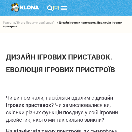
Головна
/
Блог
/
Промисловий дизайн
/
Дизайн ігрових приставок. Еволюція ігрових
пристроїв
ДИЗАЙН ІГРОВИХ ПРИСТАВОК.
ЕВОЛЮЦІЯ ІГРОВИХ ПРИСТРОЇВ
Чи ви помічали, наскільки вдалим є
дизайн
ігрових приставок
? Чи замислювалися ви,
скільки різних функцій поєднує у собі ігровий
джойстик, якого ми так сильно звикли?
На відміну від таких пристроїв, як смартфони,