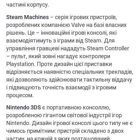
частині корпусу.
Steam Machines
– серія ігрових пристроїв,
розроблених компанією Valve на базі власних
рішень. Це – інноваційні ігрові консолі, які
взаємодіятимуть з іграми від Steam. Для
управління гравцеві нададуть Steam Controller
– пульт, який зовні нагадує контролери
Playstation. Проте дизайн цієї приставки
відрізняється наявністю спеціальних трекпадів,
які дозволяють здійснювати тактильну віддачу
і підвищують точність взаємодії з ігровим
процесом.
Nintendo 3DS
є портативною консоллю,
розробленою гігантом світової індустрії ігор
Nintendo. Дизайн ігрової консолі цього типу не є
чимось примітним: пристрій складено з двох
частин, на кожній з яких розташований