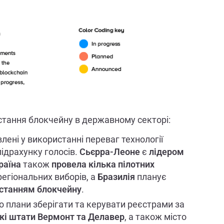
истання блокчейну в державному секторі:
влені у використанні переваг технології
підрахунку голосів.
Сьєрра-Леоне
є
лідером
раїна
також
провела кілька пілотних
егіональних виборів, а
Бразилія
планує
истанням блокчейну
.
о плани зберігати та керувати реєстрами за
і штати Вермонт та Делавер
, а також місто