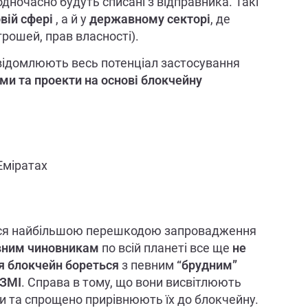
одночасно будуть списані з відправника. Такі
вій сфері
, а й у
державному секторі
, де
грошей, прав власності).
відомлюють весь потенціал застосування
ми та проекти на основі блокчейну
Еміратах
ься найбільшою перешкодою запровадження
вним чиновникам
по всій планеті все ще
не
я блокчейн бореться
з певним
“брудним”
 ЗМІ
. Справа в тому, що вони висвітлюють
 та спрощено прирівнюють їх до блокчейну.