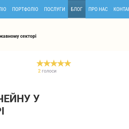
ЛІО
ПОРТФОЛІО
ПОСЛУГИ
БЛОГ
ПРО НАС
КОНТА
жавному секторі
2
голоси
ЧЕЙНУ У
І