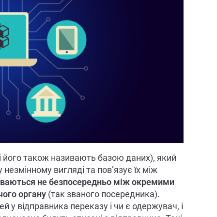
і його також називають базою даних), який
у незмінному вигляді та пов’язує їх між
уваються не безпосередньо між окремими
ого органу
(так званого посередника).
й у відправника переказу і чи є одержувач, і