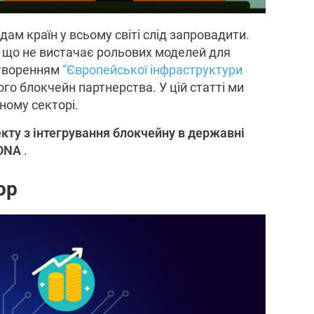
дам країн у всьому світі слід запровадити.
, що не вистачає рольових моделей для
створенням
“Європейської інфраструктури
о блокчейн партнерства. У цій статті ми
ному секторі.
кту з інтегрування блокчейну в державні
ONA
.
ор