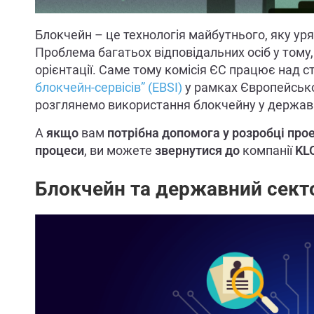
Блокчейн – це технологія майбутнього, яку уря
Проблема багатьох відповідальних осіб у тому
орієнтації. Саме тому комісія ЄС працює над 
блокчейн-сервісів” (EBSI)
у рамках Європейськог
розглянемо використання блокчейну у держав
А
якщо
вам
потрібна
допомога у розробці прое
процеси
, ви можете
звернутися
до
компанії
KL
Блокчейн та державний сект