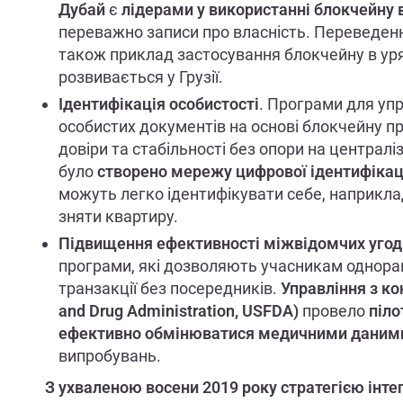
Дубай
є
лідерами у використанні блокчейну 
переважно записи про власність. Переведенн
також приклад застосування блокчейну в ур
розвивається у Грузії.
Ідентифікація особистості
. Програми для упр
особистих документів на основі блокчейну 
довіри та стабільності без опори на централ
було
створено мережу цифрової ідентифікаці
можуть легко ідентифікувати себе, наприкла
зняти квартиру.
Підвищення ефективності міжвідомчих угод
програми, які дозволяють учасникам однора
транзакції без посередників.
Управління з к
and Drug Administration, USFDA)
провело
піло
ефективно обмінюватися медичними даними
випробувань.
З ухваленою
восени 2019 року
стратегією інте