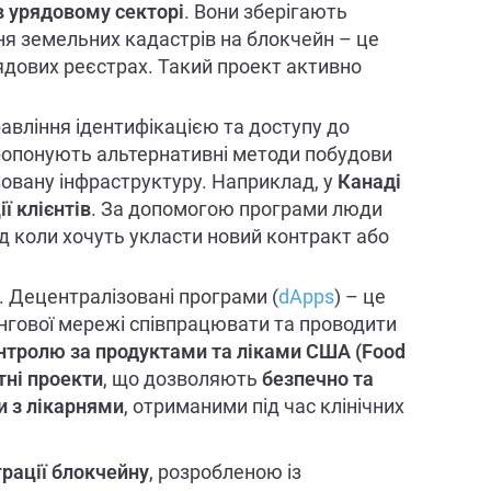
в урядовому секторі
. Вони зберігають
я земельних кадастрів на блокчейн – це
ядових реєстрах. Такий проект активно
авління ідентифікацією та доступу до
пропонують альтернативні методи побудови
ізовану інфраструктуру. Наприклад, у
Канаді
ї клієнтів
. За допомогою програми люди
д коли хочуть укласти новий контракт або
. Децентралізовані програми (
dApps
) – це
нгової мережі співпрацювати та проводити
онтролю за продуктами та ліками США (Food
тні проекти
, що дозволяють
безпечно та
 з лікарнями
, отриманими під час клінічних
грації блокчейну
, розробленою із