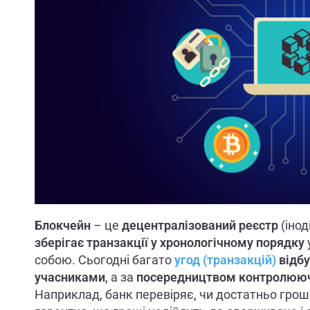
Блокчейн
– це
децентралізований реєстр
(інод
зберігає транзакції у хронологічному порядку
собою. Сьогодні багато
угод (транзакцій)
відб
учасниками
, а за
посередництвом контролююч
Наприклад, банк перевіряє, чи достатньо гроше