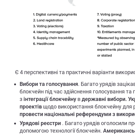
Є 4 перспективні та практичні варіанти викор
Вибори та голосування
. Багато урядів заціка
блокчейн під час здійснення голосування та 
з
інтеграції блокчейну
в
державні вибори.
Ук
проектів
щодо використання блокчейну для р
провести національні референдуми з викор
Урядові реєстри
. Багато урядів оголосили пр
допомогою технології блокчейн.
Американськ