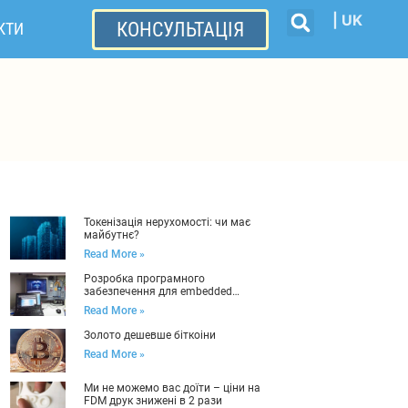
| UK
КОНСУЛЬТАЦІЯ
КТИ
Токенізація нерухомості: чи має
майбутнє?
Read More »
Розробка програмного
забезпечення для embedded
систем: коротко про головне
Read More »
Золото дешевше біткоіни
Read More »
Ми не можемо вас доїти – ціни на
FDM друк знижені в 2 рази