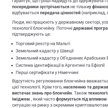
гарантує, що гроші надійдуть до одержувача і 
посередники
зустрічаються
не тільки
у
фінансо
відбувається
передача цінностей
(наприклад, 
Люди, які працюють у державному секторі, ус
технології блокчейну. Поточні
державні програ
підтверджують це:
Торговий реєстр на Мальті
Земельний кадастр у Швеції
Земельний кадастр у Об’єднаних Арабських 
Система ідентифікації в Аргентині та Ефіопії
Перші сертифікати у Німеччині
Відсутність регулювання блокчейна вважаєт
цієї технології. Крім того,
населенню та держа
вистачає
знань про блокчейн
. Також
технологі
іміджем
, який часто
формується під впливом
ситуацію на ринку з окремими криптовалютами