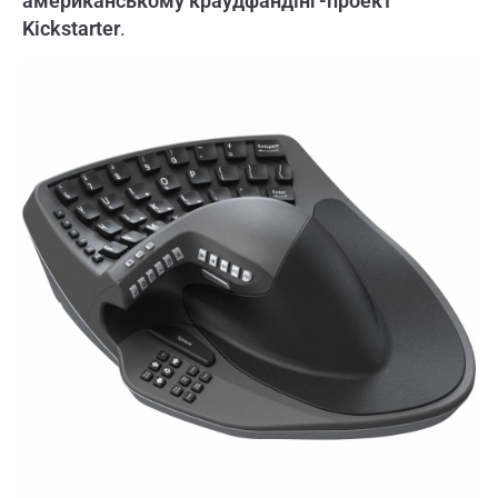
американському краудфандінг-проект
Kickstarter
.