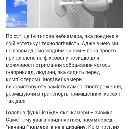
По суті це і є типова вебкамера, яка поєднує в
собі естетику і технологічність. Адже з нею ми
не взаємодіємо жодним чином – вона просто
прикріплена на фіксовану позицію для
можливості отримання зображення чогось
(наприклад, людини, яка сидить перед
комп’ютером). Іноді вебкамери
використовують замість камер спостереження,
розміщуючи в транспорті, приміщеннях, касах і
так далі.
Головна функція будь-якої камери – зйомка.
Саме тому
увага приділяється, насамперед,
“начинці” камери, а не її дизайну.
Крім круглих,