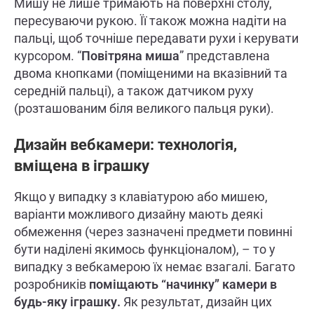
Мишу не лише тримають на поверхні столу,
пересуваючи рукою. Її також можна надіти на
пальці, щоб точніше передавати рухи і керувати
курсором. “
Повітряна миша
” представлена ​​
двома кнопками (поміщеними на вказівний та
середній пальці), а також датчиком руху
(розташованим біля великого пальця руки).
Дизайн вебкамери: технологія,
вміщена в іграшку
Якщо у випадку з клавіатурою або мишею,
варіанти можливого дизайну мають деякі
обмеження (через зазначені предмети повинні
бути наділені якимось функціоналом), – то у
випадку з вебкамерою їх немає взагалі. Багато
розробників
поміщають “начинку” камери в
будь-яку іграшку.
Як результат, дизайн цих