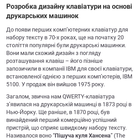
Розробка дизайну клавіатури на основі
друкарських машинок
До появи перших комп’ютерних клавіатур для
набору тексту в 70-х роках, ще на початку 20
століття популярні були друкарські машинки.
Вони мали схожий дизайн з погляду
розташування клавіш – його пізніше
запозичили в компанії IBM для своєї клавіатури,
встановленої однією з перших комп’ютерів, IBM
5100. У продаж він вийшов 1975 року.
Загалом, звична нам QWERTY-клавіатура
з’явилася на друкарській машинці в 1873 році в
Нью-Йорку. Ще раніше, в 1870 році, був
винайдений перший комерційно успішний
пристрій, що сприяє швидкому набору тексту.
Називалося воно “
Пішуча куля Хансена
” (The