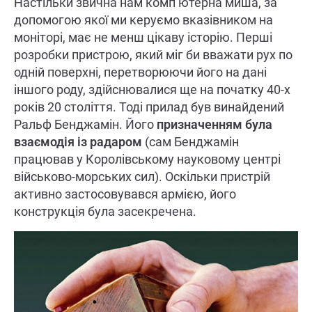
Настільки звична нам комп’ютерна миша, за
допомогою якої ми керуємо вказівником на
моніторі, має не менш цікаву історію. Перші
розробки пристрою, який міг би вважати рух по
одній поверхні, перетворюючи його на дані
іншого роду, здійснювалися ще на початку 40-х
років 20 століття. Тоді прилад був винайдений
Ральф Бенджамін. Його
призначенням була
взаємодія із радаром
(сам Бенджамін
працював у Королівському науковому центрі
військово-морських сил). Оскільки пристрій
активно застосовувався армією, його
конструкція була засекречена.