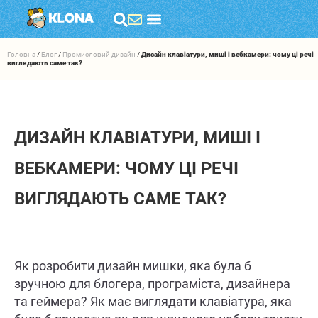
Головна
/
Блог
/
Промисловий дизайн
/
Дизайн клавіатури, миші і вебкамери: чому ці речі
виглядають саме так?
ДИЗАЙН КЛАВІАТУРИ, МИШІ І
ВЕБКАМЕРИ: ЧОМУ ЦІ РЕЧІ
ВИГЛЯДАЮТЬ САМЕ ТАК?
Як розробити дизайн мишки, яка була б
зручною для блогера, програміста, дизайнера
та геймера? Як має виглядати клавіатура, яка