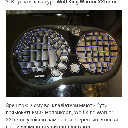
2. Кругла клавіатура
Wolf King Warrior XXtreme
Зрештою, чому всі клавіатури мають бути
прямокутними? Наприклад, Wolf King Warrior
XXtreme успішно ламає цей стереотип. Кнопки
на ній
розміщені у вигляді двох кіл
.