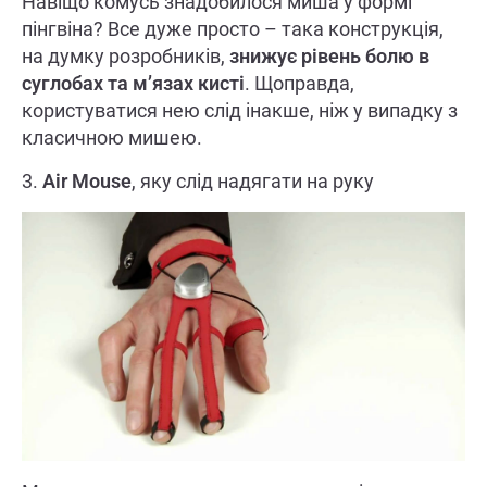
Навіщо комусь знадобилося миша у формі
пінгвіна? Все дуже просто – така конструкція,
на думку розробників,
знижує рівень болю в
суглобах та м’язах кисті
. Щоправда,
користуватися нею слід інакше, ніж у випадку з
класичною мишею.
3.
Air Mouse
, яку слід надягати на руку