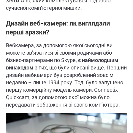
Xerox Alto, який комплектувався подобою
сучасної комп’ютерної мишки.
Дизайн веб-камери: як виглядали
перші зразки?
Вебкамера, за допомогою якої сьогодні ви
можете зв’язатися зі своїми родичами або
бізнес-партнерами по Skype,
є наймолодшим
винаходом
з тих, що були описані вище. Перший
дизайн вебкамери був розроблений зовсім
недавно – лише 1994 року. Тоді було запущено
першу комерційну модель камери, Connectix
Quickcam, за допомогою якої можна було
передавати зображення зі свого комп’ютера.