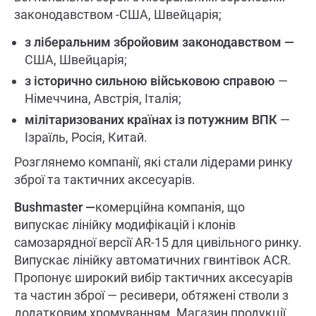
законодавством -США, Швейцарія;
з ліберальним збройовим законодавством —
США, Швейцарія;
з історично сильною військовою справою
—
Німеччина, Австрія, Італія;
мілітаризованих країнах із потужним ВПК
—
Ізраїль, Росія, Китай.
Розглянемо компанії, які стали лідерами ринку
зброї та тактичних аксесуарів.
Bushmaster —
комерційна компанія, що
випускає лінійку модифікацій і клонів
самозарядної версії AR-15 для цивільного ринку.
Випускає лінійку автоматичних гвинтівок ACR.
Пропонує широкий вибір тактичних аксесуарів
та частин зброї — ресивери, обтяжені стволи з
додатковим хромуванням. Магазин продукції