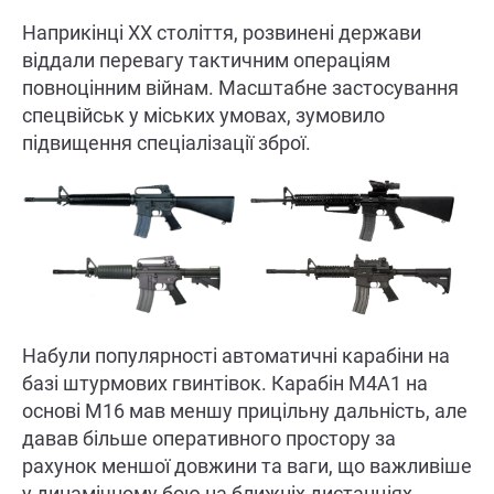
Наприкінці XX століття, розвинені держави
віддали перевагу тактичним операціям
повноцінним війнам. Масштабне застосування
спецвійськ у міських умовах, зумовило
підвищення спеціалізації зброї.
Набули популярності автоматичні карабіни на
базі штурмових гвинтівок. Карабін M4A1 на
основі M16 мав меншу прицільну дальність, але
давав більше оперативного простору за
рахунок меншої довжини та ваги, що важливіше
у динамічному бою на ближніх дистанціях.