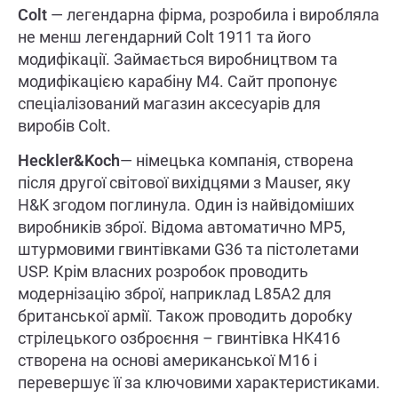
Colt
— легендарна фірма, розробила і виробляла
не менш легендарний Colt 1911 та його
модифікації. Займається виробництвом та
модифікацією карабіну M4. Сайт пропонує
спеціалізований магазин аксесуарів для
виробів Colt.
Heckler&Koch
— німецька компанія, створена
після другої світової вихідцями з Mauser, яку
H&K згодом поглинула. Один із найвідоміших
виробників зброї. Відома автоматично MP5,
штурмовими гвинтівками G36 та пістолетами
USP. Крім власних розробок проводить
модернізацію зброї, наприклад L85A2 для
британської армії. Також проводить доробку
стрілецького озброєння – гвинтівка HK416
створена на основі американської M16 і
перевершує її за ключовими характеристиками.