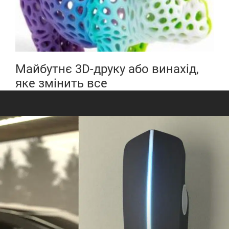
Майбутнє 3D-друку або винахід,
яке змінить все