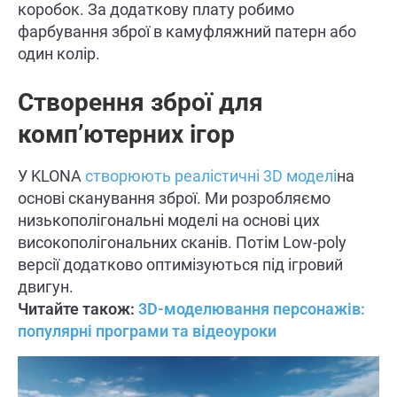
коробок. За додаткову плату робимо
фарбування зброї в камуфляжний патерн або
один колір.
Створення зброї для
комп’ютерних ігор
У KLONA
створюють реалістичні 3D моделі
на
основі сканування зброї. Ми розробляємо
низькополігональні моделі на основі цих
високополігональних сканів. Потім Low-poly
версії додатково оптимізуються під ігровий
двигун.
Читайте також:
3D-моделювання персонажів:
популярні програми та відеоуроки