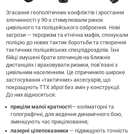
Згасання геополітичних конфліктів і зростання
злочинності у 90-х стимулювали ринок
цивільного та поліцейського озброєння. Нові
загрози — тероризм та етнічна мафія, спонукали
поліцію до нових тактик боротьби та створення
тактичних поліцейських спецпідрозділів. Їхні
бійці змушені брати злочинців на ближніх
дистанціях і враховувати ризики, пов’язані з
цивільним населенням. Це спричинило широке
застосування «тактичних» аксесуарів, що
покращують ТТХ зброї без змін у конструкції.
До них відносяться:
приціли малої кратності
— коліматорні та
голографічні, для ведення динамічного бою,
зменшують час прицілювання;
лазерні цілепоказники
— підвищують точність