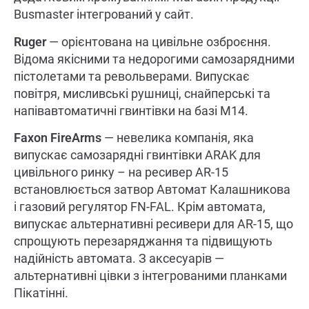
Busmaster інтегрований у сайт.
Ruger
— орієнтована на цивільне озброєння.
Відома якісними та недорогими самозарядними
пістолетами та револьверами. Випускає
повітря, мисливські рушниці, снайперські та
напівавтоматичні гвинтівки на базі M14.
Faxon FireArms
— невелика компанія, яка
випускає самозарядні гвинтівки ARAK для
цивільного ринку – на ресивер AR-15
встановлюється затвор Автомат Калашникова
і газовий регулятор FN-FAL. Крім автомата,
випускає альтернативні ресивери для AR-15, що
спрощують перезаряджання та підвищують
надійність автомата. З аксесуарів —
альтернативні цівки з інтегрованими планками
Пікатінні.