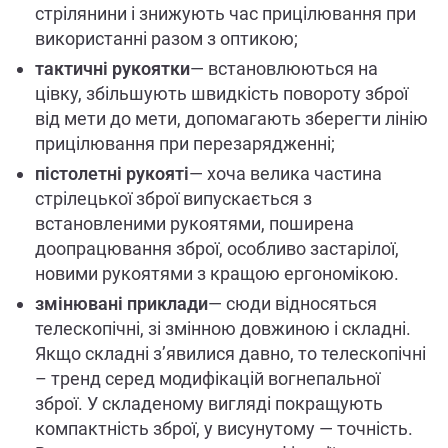
стрілянини і знижують час прицілювання при
використанні разом з оптикою;
тактичні рукоятки
— встановлюються на
цівку, збільшують швидкість повороту зброї
від мети до мети, допомагають зберегти лінію
прицілювання при перезарядженні;
пістолетні рукояті
— хоча велика частина
стрілецької зброї випускається з
встановленими рукоятями, поширена
доопрацювання зброї, особливо застарілої,
новими рукоятями з кращою ергономікою.
змінювані приклади
— сюди відносяться
телескопічні, зі змінною довжиною і складні.
Якщо складні з’явилися давно, то телескопічні
– тренд серед модифікацій вогнепальної
зброї. У складеному вигляді покращують
компактність зброї, у висунутому — точність.