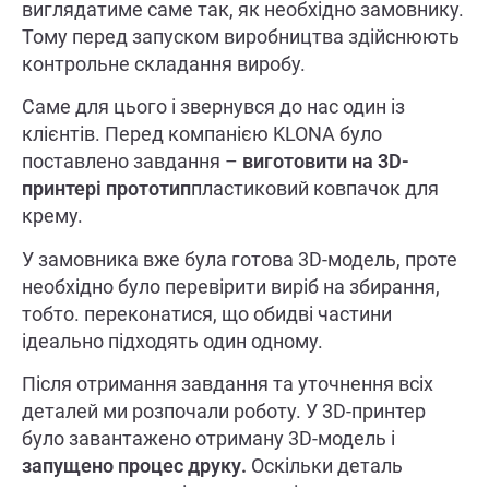
виглядатиме саме так, як необхідно замовнику.
Тому перед запуском виробництва здійснюють
контрольне складання виробу.
Саме для цього і звернувся до нас один із
клієнтів. Перед компанією KLONA було
поставлено завдання –
виготовити на 3
D
-
принтері прототип
пластиковий ковпачок для
крему.
У замовника вже була готова 3D-модель, проте
необхідно було перевірити виріб на збирання,
тобто. переконатися, що обидві частини
ідеально підходять один одному.
Після отримання завдання та уточнення всіх
деталей ми розпочали роботу. У 3D-принтер
було завантажено отриману 3D-модель і
запущено процес друку.
Оскільки деталь